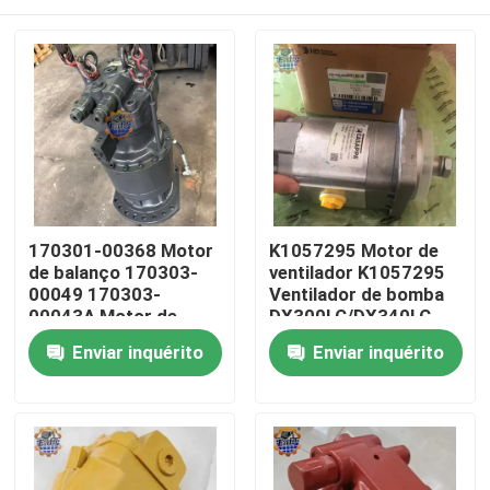
170301-00368 Motor
K1057295 Motor de
de balanço 170303-
ventilador K1057295
00049 170303-
Ventilador de bomba
00043A Motor de
DX300LC/DX340LC
balanço DX500 Motor
Partes de escavadeira
Casa
Enviar inquérito
Enviar inquérito
de leme
Produtos
Sobre nós