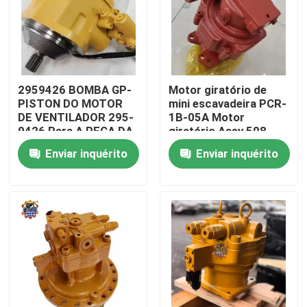
Excursão da fábrica
Controle da qualidade
2959426 BOMBA GP-
Motor giratório de
PISTON DO MOTOR
mini escavadeira PCR-
DE VENTILADOR 295-
1B-05A Motor
Contacte-nos
9426 Para A PEÇA DA
giratório Assy 508-
MÁQUINA
1313 Para
Enviar inquérito
Enviar inquérito
ESCAVADORA
escavadeira
Notícia
CAT345D E345D
Peça umas citações
Máquina escavadora Final Drive Motor
Máquina escavadora Swing Motor