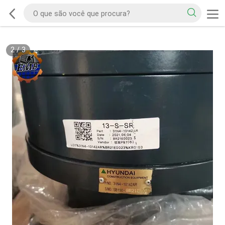
2
/
3