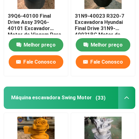
Assy do motor diesel
39Q6-40100 Final
31N9-40023 R320-7
Drive Assy 39Q6-
Excavadora Hyundai
40101 Excavador
Final Drive 31N9-
Partes de cabines de escavadeiras
Motor de Viagem Para
40031BG Motor de
R210-9 R250-9
viagem
Melhor preço
Melhor preço
Fale Conosco
Fale Conosco
Máquina escavadora Swing Motor
(33)