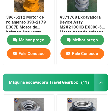
396-6212 Motor de
4371768 Excavadora
rolamento 393-2179
Device Assy
E307E Motor de
M2X210CHB EX300-5
balanço Assy para
Motor Assy de balanço
mini-excavadora
Melhor preço
Melhor preço
Fale Conosco
Fale Conosco
Máquina escavadora Travel Gearbox
(41)