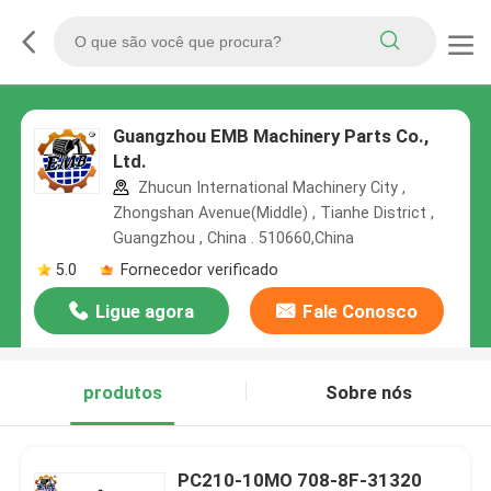
Guangzhou EMB Machinery Parts Co.,
Ltd.
Zhucun International Machinery City ,
Zhongshan Avenue(Middle) , Tianhe District ,
Guangzhou , China . 510660,China
5.0
Fornecedor verificado
Ligue agora
Fale Conosco
produtos
Sobre nós
PC210-10MO 708-8F-31320