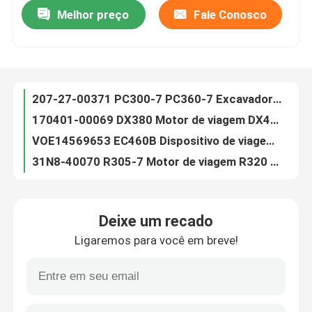
Melhor preço
Fale Conosco
207-27-00371 PC300-7 PC360-7 Excavadora Motor de accionamento final 207-27-00261
170401-00069 DX380 Motor de viagem DX420 170402-00025 Dispositivo de viagem para escavadeira
Excursão da fábrica
VOE14569653 EC460B Dispositivo de viagem VOE14608847 EC460C Motor de accionamento final
31N8-40070 R305-7 Motor de viagem R320 31Q8-40061 Motor de acionamento final para escavadeira
Controle da qualidade
9180731 ZX120-6 Motor de viagem 9181123 Dispositivo final para escavadeira
9256989 Motor de viagem 9243839 ZX250-3 ZX240-3 Dispositivo de viagem
Contacte-nos
9233692 Dispositivo de viagem 9261222 Motor de condução final para ZX200-3 ZX200-5G ZX210-5G
GM60VA Motor de viagem LC15V00023F2R SK330-8 LC15V00023F2C Final Drive Assy
Notícia
LC15V00023F1 SK350-8 Engrenagem de redução de viagem LC15V00023F2R SK350-8 caixa de engrenagens de viagem para Kobelco
538-5278 E330 Final Drive 5385278 CAT330GC caixa de velocidades de viagem para a lagarta
Peça umas citações
Deixe um recado
9224123 ZX70 Dispositivo de viagem Assy 9224241 ZX75 caixa de engrenagens de viagem para escavadeira Hitachi
Ligaremos para você em breve!
706-7K-01040 706-7K-01070 Caixa de engrenagens de balanço PC300 Redutor de balanço da escavadeira Komatsu
Máquina escavadora Final Drive Motor
3932179 Caixa de engrenagens de balanço E307E E308E CAT Excavadora Redutor de balanço 393-2179
9255880 ZX270 Dispositivo de trilho 9256990 ZX270-3 Redutor de viagem para escavadeira Hitachi
Máquina escavadora Swing Motor
21N-27-00130 PC1250-8 Final Drive 21N-27-00140 PC1250-7 caixa de engrenagens de viagem para escavadeira Komatsu