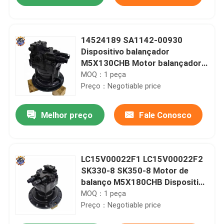
14524189 SA1142-00930
Dispositivo balançador
M5X130CHB Motor balançador
para escavadeira EC210B
MOQ：1 peça
Preço：Negotiable price
Melhor preço
Fale Conosco
Casa
LC15V00022F1 LC15V00022F2
SK330-8 SK350-8 Motor de
balanço M5X180CHB Dispositivo
Produtos
de balanço
MOQ：1 peça
Preço：Negotiable price
Sobre nós