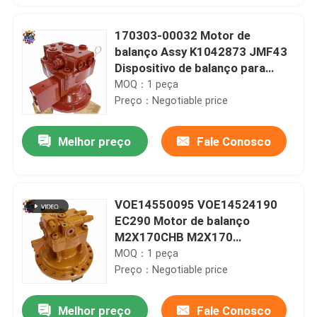
170303-00032 Motor de
balanço Assy K1042873 JMF43
Dispositivo de balanço para
DH80 R80-7
MOQ：1 peça
Preço：Negotiable price
Melhor preço
Fale Conosco
VOE14550095 VOE14524190
EC290 Motor de balanço
M2X170CHB M2X170
Dispositivo de balanço
MOQ：1 peça
Preço：Negotiable price
Melhor preço
Fale Conosco