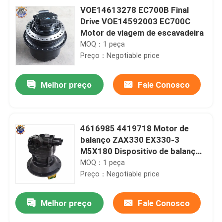
VOE14613278 EC700B Final
Drive VOE14592003 EC700C
Motor de viagem de escavadeira
MOQ：1 peça
Preço：Negotiable price
Melhor preço
Fale Conosco
4616985 4419718 Motor de
balanço ZAX330 EX330-3
M5X180 Dispositivo de balanço
para Hitachi
MOQ：1 peça
Preço：Negotiable price
Melhor preço
Fale Conosco