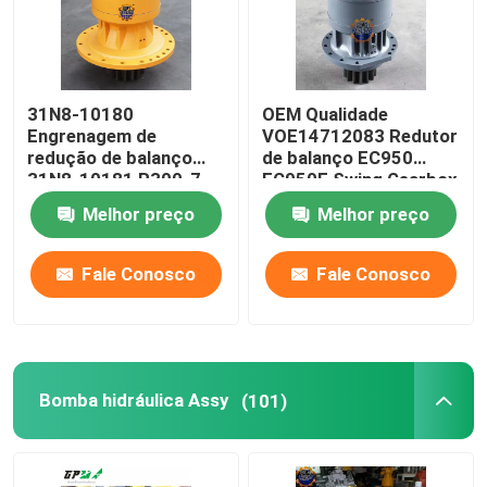
31N8-10180
OEM Qualidade
Engrenagem de
VOE14712083 Redutor
redução de balanço
de balanço EC950
31N8-10181 R300-7
EC950E Swing Gearbox
R305-7 Caixa de
Melhor preço
Melhor preço
velocidades de balanço
Fale Conosco
Fale Conosco
Bomba hidráulica Assy
(101)