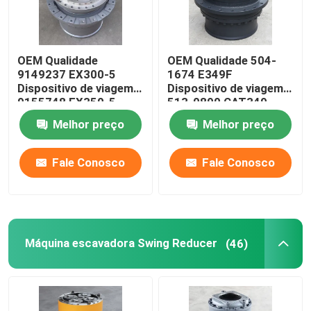
OEM Qualidade
OEM Qualidade 504-
9149237 EX300-5
1674 E349F
Dispositivo de viagem
Dispositivo de viagem
9155748 EX350-5
513-0890 CAT349
caixa de velocidades
caixa de velocidades
Melhor preço
Melhor preço
de viagem
de viagem
Fale Conosco
Fale Conosco
Máquina escavadora Swing Reducer
(46)