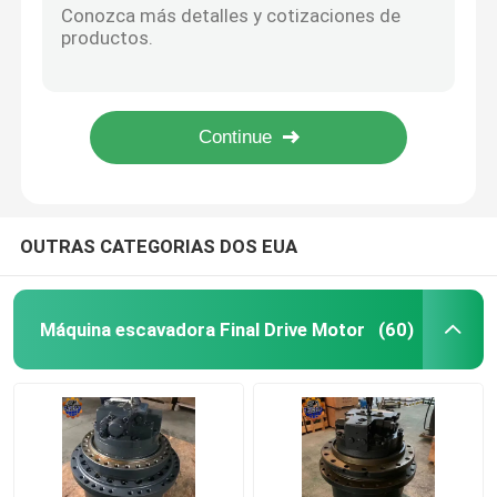
05/204600 Caixa de engrenagens de viagem JCB360 JS360 Caixa de engrenagens de viagem para escavadeira
Máquina escavadora Travel Gearbox
31Q6-40020 31N6-40040 Final Drive R225-9 R210-7 caixa de velocidades de viagem da escavadeira
227-6045 E345B Final Drive 227-6044 E345D caixa de engrenagens de viagem para escavadeira
6CT8.3 Assy motor novo original para R275 Cummins 6CT8.3 Motor para R335-9T escavadeira
Máquina escavadora Swing Reducer
Novos originais 199-4726 E365C Motor de tração final 199-4662 CAT365 Motor de pista
Bomba hidráulica Assy
OUTRAS CATEGORIAS DOS EUA
Máquina escavadora Engine Parts
Máquina escavadora Final Drive Motor
(60)
Máquina escavadora Electrical Parts
Turbocompressor da máquina escavadora
Bomba de engrenagem hidráulica