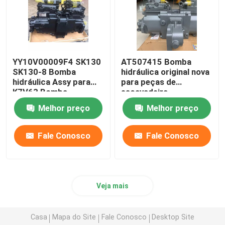
YY10V00009F4 SK130
AT507415 Bomba
SK130-8 Bomba
hidráulica original nova
hidráulica Assy para
para peças de
K7V63 Bomba
escavadeira
Melhor preço
Melhor preço
Fale Conosco
Fale Conosco
Veja mais
Casa
Mapa do Site
Fale Conosco
Desktop Site