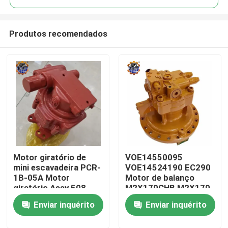
Produtos recomendados
Motor giratório de
VOE14550095
Casa
mini escavadeira PCR-
VOE14524190 EC290
1B-05A Motor
Motor de balanço
giratório Assy 508-
M2X170CHB M2X170
Produtos
1313 Para
Dispositivo de balanço
Enviar inquérito
Enviar inquérito
escavadeira
Sobre nós