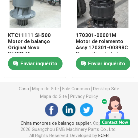
Máquina escavadora Travel Gearbox
KTC11111 SH500
170301-00001M
Máquina escavadora Swing Reducer
Motor de balanço
Motor de rolamento
Original Novo
Assy 170301-00398C
KTC0171
Dispositivo de balanço
Bomba hidráulica Assy
CX460/CX470 Swing
para motor de balanço
Enviar inquérito
Enviar inquérito
Drive Para Peças de
DX530LC-7K
Escavação
Máquina escavadora Engine Parts
Casa
Mapa do Site
Fale Conosco
Desktop Site
Máquina escavadora Electrical Parts
Mapa do Site
Privacy Policy
Turbocompressor da máquina escavadora
China motores de balanço supplier.
Copyright ©
2026 Guangzhou EMB Machinery Parts Co., Ltd..
Bomba de engrenagem hidráulica
All Rights Reserved. Developed by
ECER