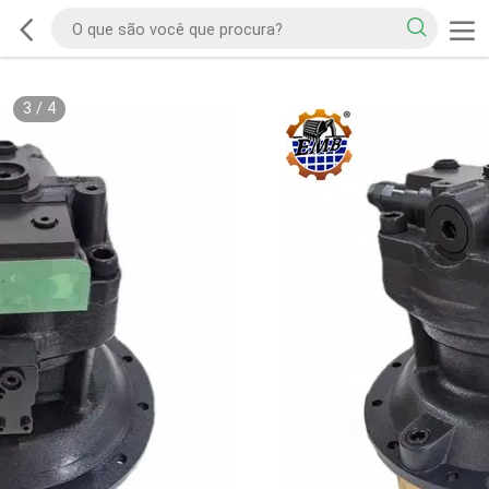
3
/
4