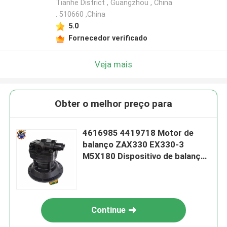
Tianhe District , Guangzhou , China
. 510660 ,China
5.0
Fornecedor verificado
Veja mais
Obter o melhor preço para
4616985 4419718 Motor de
balanço ZAX330 EX330-3
M5X180 Dispositivo de balanço
para Hitachi
Continue