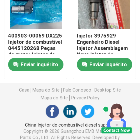
Máquina escavadora Travel Gearbox
400903-00069 DX225
Injetor 3975929
Máquina escavadora Swing Reducer
Injetor de combustível
Engenheiro Diesel
0445120268 Peças
Injetor Assemblagem
do motor Injetor de
Novo Injetor de
Bomba hidráulica Assy
combustível
Combustível 4062568
Enviar inquérito
Enviar inquérito
ferroviário comum
3973059
Máquina escavadora Engine Parts
Casa
Mapa do Site
Fale Conosco
Desktop Site
Máquina escavadora Electrical Parts
Mapa do Site
Privacy Policy
Turbocompressor da máquina escavadora
China Injetor de combustível diesel supplier.
Copyright © 2026 Guangzhou EMB Machinery
Bomba de engrenagem hidráulica
Parts Co., Ltd.. All Rights Reserved. Developed by