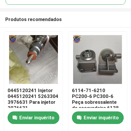
Produtos recomendados
0445120241 Injetor
6114-71-6210
Casa
0445120241 5263304
PC200-6 PC300-6
3976631 Para injetor
Peça sobressalente
3976631
de escavadeira 6138-
Produtos
71-6110 cabeça do
Enviar inquérito
Enviar inquérito
filtro de combustível
Sobre nós