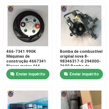
Excursão da fábrica
Controle da qualidade
Contacte-nos
466-7341 990K
Bomba de combustível
Máquinas de
original nova 8-
Notícia
construção 4667341
98346317-0 294000-
Blower motor 466-
2600 Bomba de
7341
injecção de
Enviar inquérito
Enviar inquérito
Peça umas citações
combustível 4HK1
Máquina escavadora Final Drive Motor
Máquina escavadora Swing Motor