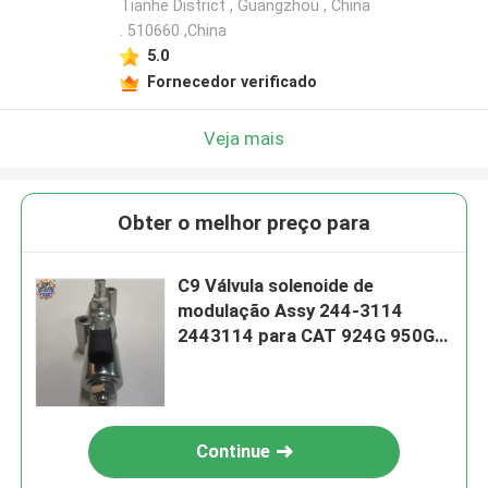
Tianhe District , Guangzhou , China
. 510660 ,China
5.0
Fornecedor verificado
Veja mais
Obter o melhor preço para
C9 Válvula solenoide de
modulação Assy 244-3114
2443114 para CAT 924G 950G
980M
Continue