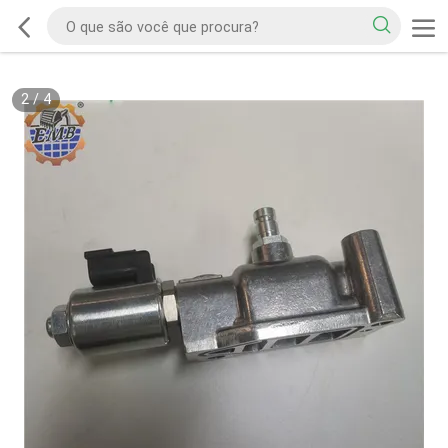
2
/
4